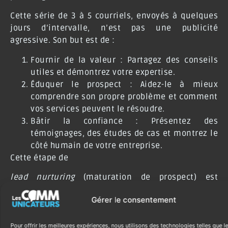
Cette série de 3 à 5 courriels, envoyés à quelques
jours d’intervalle, n’est pas une publicité
agressive. Son but est de :
Fournir de la valeur :
Partagez des conseils
utiles et démontrez votre expertise.
Éduquer le prospect :
Aidez-le à mieux
comprendre son propre problème et comment
vos services peuvent le résoudre.
Bâtir la confiance :
Présentez des
témoignages, des études de cas et montrez le
côté humain de votre entreprise.
Cette étape de
lead nurturing
(maturation de prospect) est
cruciale
. Elle filtre les curieux et réchauffe les
Gérer le consentement
prospects réellement intéressés, s’assurant que
lorsqu’ils vous parleront, ils seront déjà
convaincus de votre expertise.
Pour offrir les meilleures expériences, nous utilisons des technologies telles que l