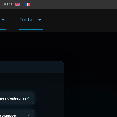
 Client
s
Contact
ées d'entreprise
A connecté