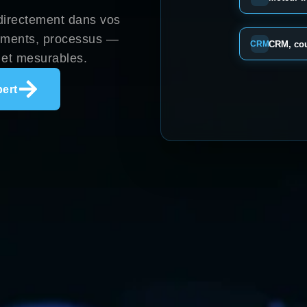
e directement dans vos
cuments, processus —
CRM, cou
CRM
 et mesurables.
Vos outils 
pert