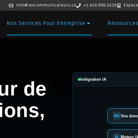
info@lescommunicateurs.ca
+1.450.900.0239
Espace
Nos Services Pour Entreprise
Ressource
Intégration IA
ur de
ions,
Vos donn
BD
.
Moteur I
IA