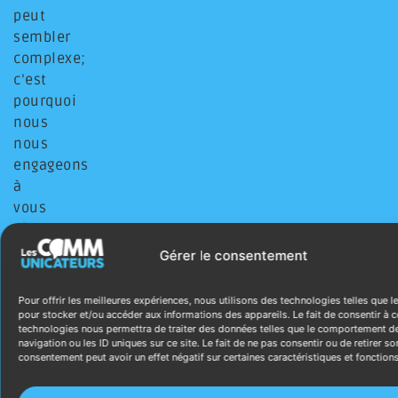
peut
sembler
complexe;
c’est
pourquoi
nous
nous
engageons
à
vous
aider
à
Gérer le consentement
y
naviguer
Pour offrir les meilleures expériences, nous utilisons des technologies telles que l
avec
pour stocker et/ou accéder aux informations des appareils. Le fait de consentir à c
technologies nous permettra de traiter des données telles que le comportement d
confiance
navigation ou les ID uniques sur ce site. Le fait de ne pas consentir ou de retirer so
et
consentement peut avoir un effet négatif sur certaines caractéristiques et fonctions
à